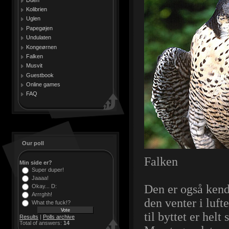
Kolibrien
Uglen
Papegøjen
Undulaten
Kongeørnen
Falken
Musvit
Guestbook
Online games
FAQ
Our poll
Falken
Min side er?
Super duper!
Jaaaa!
Den er også kendt
Okay... D:
Arrrghh!
den venter i luft
What the fuck!?
til byttet er helt
Results
|
Polls archive
Total of answers:
14