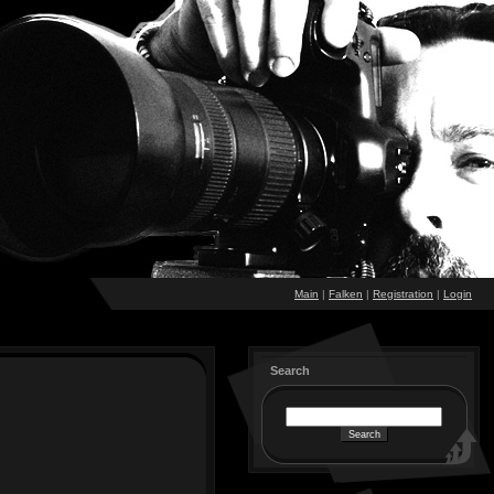
Main
|
Falken
|
Registration
|
Login
Search