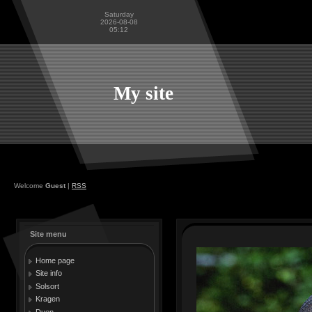
Saturday
2026-08-08
05:12
My site
Welcome
Guest
|
RSS
Site menu
Home page
Site info
Solsort
Kragen
Duen