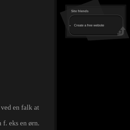
Site friends
Create a free website
 ved en falk at
 f. eks en ørn.